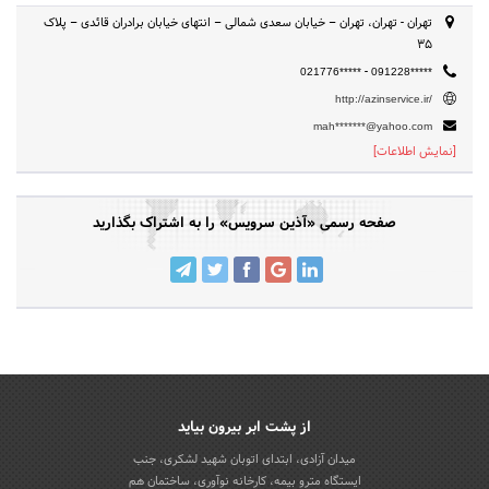
تهران - تهران، تهران – خیابان سعدی شمالی – انتهای خیابان برادران قائدی – پلاک
۳۵
-
021776*****
091228*****
http://azinservice.ir/
mah*******@yahoo.com
[نمایش اطلاعات]
صفحه رسمی «آذین سرویس» را به اشتراک بگذارید
از پشت ابر بیرون بیاید
میدان آزادی، ابتدای اتوبان شهید لشکری، جنب
ایستگاه مترو بیمه، کارخانه نوآوری، ساختمان هم