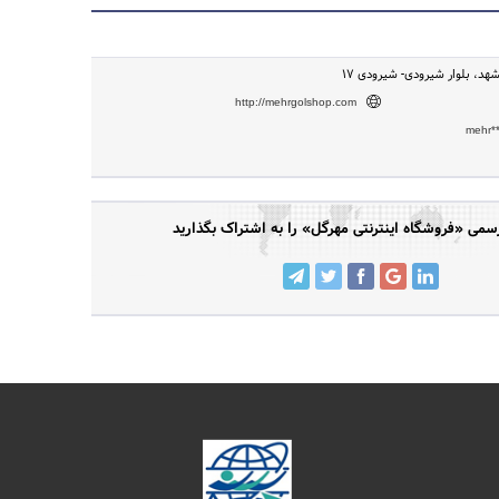
هد، بلوار شیرودی- شیرودی 17
http://mehrgolshop.com
mehr*
می «فروشگاه اینترنتی مهرگل» را به اشتراک بگذارید