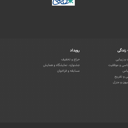
زندگی
رویداد
و زیبایی
حراج و تخفیف
اسی و موفقیت
جشنواره، نمایشگاه و همایش
باس
مسابقه و فراخوان
 و تفریح
یون و منزل