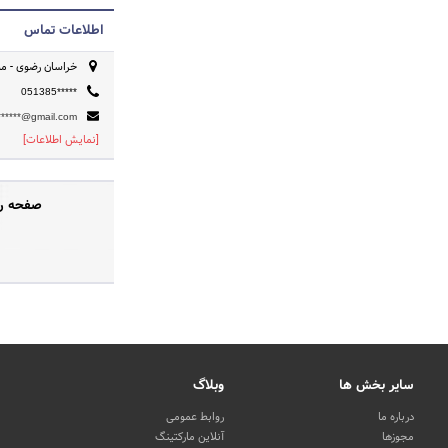
اطلاعات تماس
خراسان رضوی - مش
051385*****
******@gmail.com
[نمایش اطلاعات]
صفحه رس
سایر بخش ها
وبلاگ
درباره ما
روابط عمومی
مجوزها
آنلاین مارکتینگ