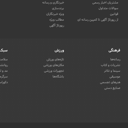
مشتریان اخبار رسمی
خبرنگاری و رسانه
سوالات متداول
برندسازی
قوانین
ویژه خبرنگاران
از رپورتاژ آگهی تا کمپین رسانه ای
مطالب ویژه
رپورتاژ آگهی
فرهنگی
ورزش
سبک 
رسانه‌ها
تازه‌های ورزش
سلامت 
نشریات و کتاب
مکان‌های ورزشی
روانشن
سینما و تئاتر
تجهیزات ورزشی
مد و ل
موسیقی
باشگاه‌ها
سرگرمی
هنرهای تجسمی
دکوراس
صنایع دستی