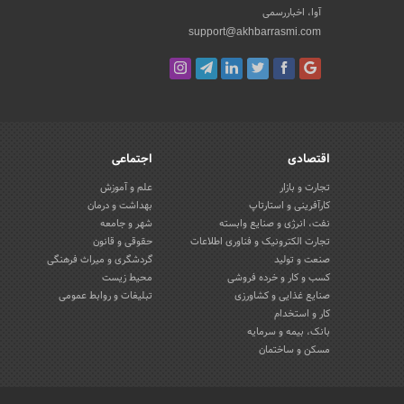
آوا، اخباررسمی
support@akhbarrasmi.com
اقتصادی
اجتماعی
تجارت و بازار
علم و آموزش
کارآفرینی و استارتاپ
بهداشت و درمان
نفت، انرژی و صنایع وابسته
شهر و جامعه
تجارت الکترونیک و فناوری اطلاعات
حقوقی و قانون
صنعت و تولید
گردشگری و میراث فرهنگی
کسب و کار و خرده فروشی
محیط زیست
صنایع غذایی و کشاورزی
تبلیغات و روابط عمومی
کار و استخدام
بانک، بیمه و سرمایه
مسکن و ساختمان