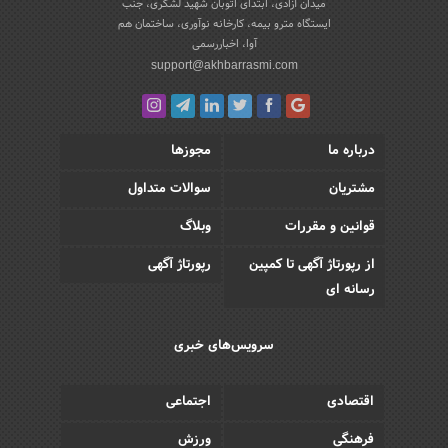
میدان آزادی، ابتدای اتوبان شهید لشکری، جنب
ایستگاه مترو بیمه، کارخانه نوآوری، ساختمان هم
آوا، اخباررسمی
support@akhbarrasmi.com
درباره ما
مجوزها
مشتریان
سوالات متداول
قوانین و مقررات
وبلاگ
از رپورتاژ آگهی تا کمپین
رپورتاژ آگهی
رسانه ای
سرویس‌های خبری
اقتصادی
اجتماعی
فرهنگی
ورزش