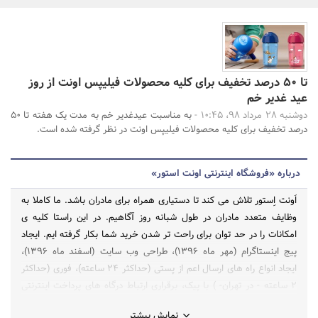
بانک، بیمه و سرمایه
مسکن و ساختمان
تا ۵۰ درصد تخفیف برای کلیه محصولات فیلیپس اونت از روز
جستجو
عید غدیر خم
دوشنبه 28 مرداد 98، 10:45 -
به مناسبت عیدغدیر خم به مدت یک هفته تا ۵۰
درصد تخفیف برای کلیه محصولات فیلیپس اونت در نظر گرفته شده است.
درباره «فروشگاه اینترنتی اونت استور»
اَونت اِستور تلاش می کند تا دستیاری همراه برای مادران باشد. ما کاملا به
وظایف متعدد مادران در طول شبانه روز آگاهیم. در این راستا کلیه ی
امکانات را در حد توان برای راحت تر شدن خرید شما بکار گرفته ایم. ایجاد
پیج اینستاگرام (مهر ماه ۱۳۹۶)، طراحی وب سایت (اسفند ماه ۱۳۹۶)،
ایجاد انواع راه های ارسال اعم از پستی (حداکثر ۲۴ ساعته)، فوری (حداکثر
۲ ساعته - در تهران- ) با پیک، برقراری ارتباط درگاه های پرداخت اینترنتی
مانند آپ، سداد و ... تنها و تنها با هدف تسهیل فرآیند خرید در زمان کوتاه
نمایش بیشتر