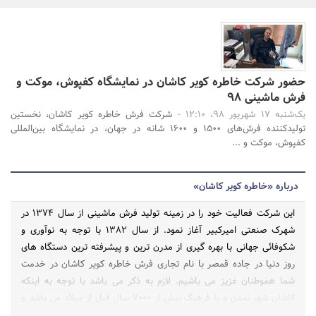
بانک، بیمه و سرمایه
مسکن و ساختمان
حضور شرکت خاطره کویر کاشان در نمایشگاه کفپوش، موکت و
جستجو
فرش ماشینی 98
یک‌شنبه 17 شهریور 98، 12:10 -
شرکت فرش خاطره کویر کاشان، نخستین
تولیدکننده فرش‌های 1500 و 1600 شانه در جهان، در نمایشگاه بین‌المللی
کفپوش، موکت و ...
درباره «خاطره کویر کاشان»
این شرکت فعالیت خود را در زمینه تولید فرش ماشینی از سال 1374 در
شهرک صنعتی امیرکبیر آغاز نمود. از سال 1382 با توجه به نوآوری و
شکوفائی جهانی با بهره گیری از مدرن ترین و پیشرفته ترین دستگاه های
روز دنیا در جاده قمصر با نام تجاری فرش خاطره کویر کاشان در خدمت
شما هموطنان عزیز می باشیم. لازم به ذکر می باشد با توجه به اینکه
کاشان شهر تمدن و با فرهنگ بیش از 7000 سال قبل از میلاد می باشد و
از دیرباز تاکنون فرش دستباف کاشان زبان زد خاص و عام در داخل و خارج