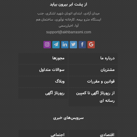
از پشت ابر بیرون بیاید
میدان آزادی، ابتدای اتوبان شهید لشکری، جنب
ایستگاه مترو بیمه، کارخانه نوآوری، ساختمان هم
آوا، اخباررسمی
support@akhbarrasmi.com
درباره ما
مجوزها
مشتریان
سوالات متداول
قوانین و مقررات
وبلاگ
از رپورتاژ آگهی تا کمپین
رپورتاژ آگهی
رسانه ای
سرویس‌های خبری
اقتصادی
اجتماعی