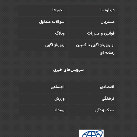
درباره ما
مجوزها
مشتریان
سوالات متداول
قوانین و مقررات
وبلاگ
از رپورتاژ آگهی تا کمپین
رپورتاژ آگهی
رسانه ای
سرویس‌های خبری
اقتصادی
اجتماعی
فرهنگی
ورزش
سبک زندگی
رویداد