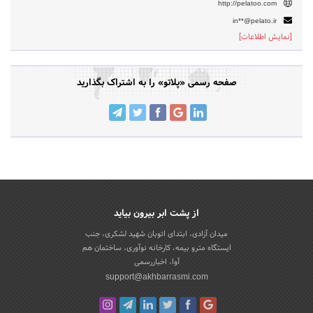
http://pelatoo.com
in**@pelato.ir
[نمایش اطلاعات]
صفحه رسمی «پلاتو» را به اشتراک بگذارید
از پشت ابر بیرون بیاید
میدان آزادی، ابتدای اتوبان شهید لشکری، جنب
ایستگاه مترو بیمه، کارخانه نوآوری، ساختمان هم
آوا، اخباررسمی
support@akhbarrasmi.com