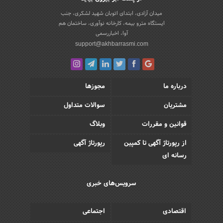
میدان آزادی، ابتدای اتوبان شهید لشکری، جنب
ایستگاه مترو بیمه، کارخانه نوآوری، ساختمان هم
آوا، اخباررسمی
support@akhbarrasmi.com
درباره ما
مجوزها
مشتریان
سوالات متداول
قوانین و مقررات
وبلاگ
از رپورتاژ آگهی تا کمپین
رپورتاژ آگهی
رسانه ای
سرویس‌های خبری
اقتصادی
اجتماعی