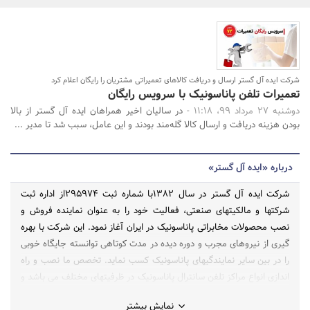
بانک، بیمه و سرمایه
مسکن و ساختمان
شرکت ایده آل گستر ارسال و دریافت کالاهای تعمیراتی مشتریان را رایگان اعلام کرد
جستجو
تعمیرات تلفن پاناسونیک با سرویس رایگان
دوشنبه 27 مرداد 99، 11:18 -
در سالیان اخیر همراهان ایده آل گستر از بالا
بودن هزینه‌ دریافت و ارسال کالا گله‌مند بودند و این عامل، سبب شد تا مدیر ...
درباره «ایده آل گستر»
شرکت ایده آل گستر در سال 1382با شماره ثبت 295974از اداره ثبت
شرکتها و مالکیتهای صنعتی، فعالیت خود را به عنوان نماینده فروش و
نصب محصولات مخابراتی پاناسونیک در ایران آغاز نمود. این شرکت با بهره
گیری از نیروهای مجرب و دوره دیده در مدت کوتاهی توانسته جایگاه خوبی
را در بین سایر نمایندگیهای پاناسونیک کسب نماید. تخصص ما نصب و راه
اندازی انواع مراکز تلفن سانترال پاناسونیک در ظرفیتهای مختلف می باشد و
همواره سعی نموده ایم همچون شرکت پاناسونیک در بین رقبای تجاری خود
نمایش بیشتر