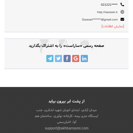
021221*****
http://saraset.ir
Saraset*******@gmail.com
[نمایش اطلاعات]
صفحه رسمی «ساراست» را به اشتراک بگذارید
از پشت ابر بیرون بیاید
میدان آزادی، ابتدای اتوبان شهید لشکری، جنب
ایستگاه مترو بیمه، کارخانه نوآوری، ساختمان هم
آوا، اخباررسمی
support@akhbarrasmi.com