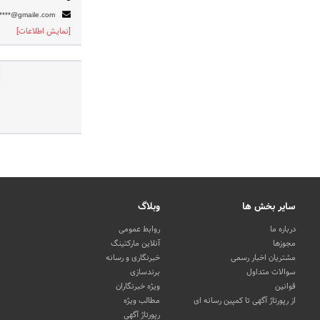
*****@gmaile.com
[نمایش اطلاعات]
سایر بخش ها
وبلاگ
درباره ما
روابط عمومی
مجوزها
آنلاین مارکتینگ
مشتریان اخبار رسمی
خبرنگاری و رسانه
سوالات متداول
برندسازی
قوانین
ویژه خبرنگاران
از رپورتاژ آگهی تا کمپین رسانه ای
مطالب ویژه
رپورتاژ آگهی