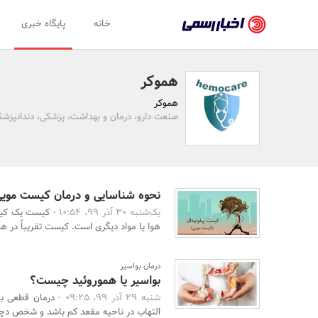
اخبار
خانه
پایگاه خبری
رسمی
-
هموکر
اخبار
هموکر
تایید
صنعت دارو، درمان و بهداشت، پزشکی، دندانپزشک
شده
شرکت‌ها،
سازمان‌ها
نحوه شناسایی و درمان کیست موی
یک‌شنبه 30 آذر 99، 10:54 -
کیست یک کیسه
و
هوا یا مواد دیگری است. کیست تقریباً در هر 
روابط
عمومی‌ها
درمان بواسیر
بواسیر یا هموروئید چیست؟
شنبه 29 آذر 99، 09:25 -
درمان قطعی برا
التهاب در ناحیه مقعد کم باشد و شخص دچار