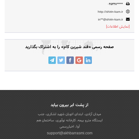
۰۴۵۳۳۸*****
http://shirin-kam.ir
in**@shirin-kam.ir
[نمایش اطلاعات]
صفحه رسمی «قند شیرین کام» را به اشتراک بگذارید
از پشت ابر بیرون بیاید
میدان آزادی، ابتدای اتوبان شهید لشکری، جنب
ایستگاه مترو بیمه، کارخانه نوآوری، ساختمان هم
آوا، اخباررسمی
support@akhbarrasmi.com