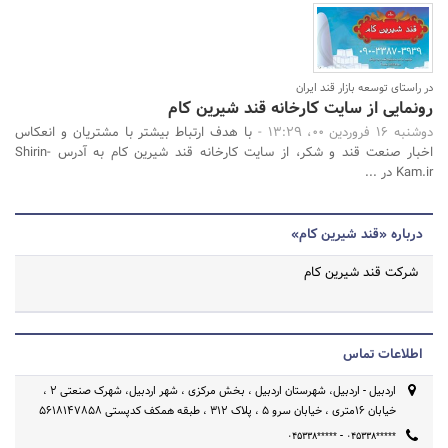
در راستای توسعه بازار قند ایران
رونمایی از سایت کارخانه قند شیرین کام
دوشنبه 16 فروردین 00، 13:29 -
با هدف ارتباط بیشتر با مشتریان و انعکاس
اخبار صنعت قند و شکر، از سایت کارخانه قند شیرین کام به آدرس Shirin-
Kam.ir در ...
درباره «قند شیرین کام»
شرکت قند شیرین کام
اطلاعات تماس
اردبیل - اردبیل، شهرستان اردبیل ، بخش مرکزی ، شهر اردبیل، شهرک صنعتی 2 ،
خیابان 16متری ، خیابان سرو 5 ، پلاک 312 ، طبقه همکف کدپستی 5618147858
-
۰۴۵۳۳۸*****
۰۴۵۳۳۸*****