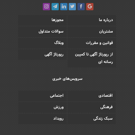
درباره ما
مجوزها
مشتریان
سوالات متداول
قوانین و مقررات
وبلاگ
از رپورتاژ آگهی تا کمپین
رپورتاژ آگهی
رسانه ای
سرویس‌های خبری
اقتصادی
اجتماعی
فرهنگی
ورزش
سبک زندگی
رویداد