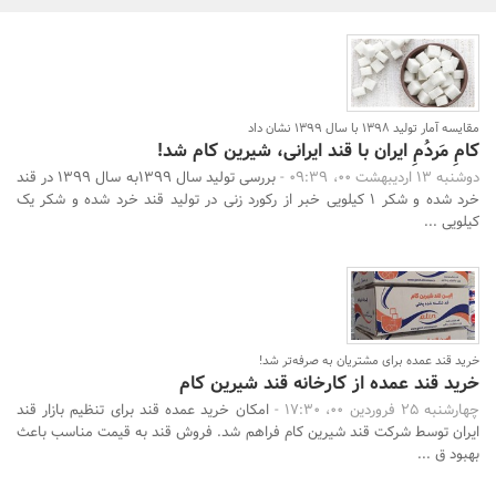
بانک، بیمه و سرمایه
مسکن و ساختمان
مقایسه آمار تولید 1398 با سال 1399 نشان داد
کامِ مَردُمِ ایران با قند ایرانی، شیرین کام شد!
دوشنبه 13 اردیبهشت 00، 09:39 -
بررسی تولید سال 1399به سال 1399 در قند
خرد شده و شکر 1 کیلویی خبر از رکورد زنی در تولید قند خرد شده و شکر یک
جستجو
کیلویی ...
خرید قند عمده برای مشتریان به صرفه‌تر شد!
خرید قند عمده از کارخانه قند شیرین کام
چهارشنبه 25 فروردین 00، 17:30 -
امکان خرید عمده قند برای تنظیم بازار قند
ایران توسط شرکت قند شیرین کام فراهم شد. فروش قند به قیمت مناسب باعث
بهبود ق ...