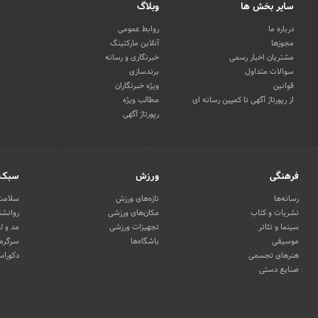
سایر بخش ها
وبلاگ
درباره ما
روابط عمومی
مجوزها
آنلاین مارکتینگ
مشتریان اخبار رسمی
خبرنگاری و رسانه
سوالات متداول
برندسازی
قوانین
ویژه خبرنگاران
از رپورتاژ آگهی تا کمپین رسانه ای
مطالب ویژه
رپورتاژ آگهی
فرهنگی
ورزش
سبک 
رسانه‌ها
تازه‌های ورزش
سلامت 
نشریات و کتاب
مکان‌های ورزشی
روانشن
سینما و تئاتر
تجهیزات ورزشی
مد و ل
موسیقی
باشگاه‌ها
سرگرمی
هنرهای تجسمی
دکوراس
صنایع دستی