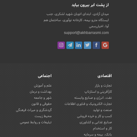
از پشت ابر بیرون بیاید
میدان آزادی، ابتدای اتوبان شهید لشکری، جنب
ایستگاه مترو بیمه، کارخانه نوآوری، ساختمان هم
آوا، اخباررسمی
support@akhbarrasmi.com
اقتصادی
اجتماعی
تجارت و بازار
علم و آموزش
کارآفرینی و استارتاپ
بهداشت و درمان
نفت، انرژی و صنایع وابسته
شهر و جامعه
تجارت الکترونیک و فناوری اطلاعات
حقوقی و قانون
صنعت و تولید
گردشگری و میراث فرهنگی
کسب و کار و خرده فروشی
محیط زیست
صنایع غذایی و کشاورزی
تبلیغات و روابط عمومی
کار و استخدام
بانک، بیمه و سرمایه