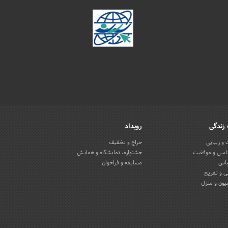
زندگی
رویداد
و زیبایی
حراج و تخفیف
اسی و موفقیت
جشنواره، نمایشگاه و همایش
باس
مسابقه و فراخوان
 و تفریح
یون و منزل