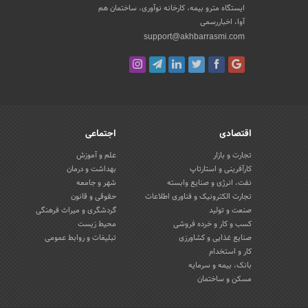
ایستگاه مترو بیمه، کارخانه نوآوری، ساختمان هم
آوا، اخباررسمی
support@akhbarrasmi.com
اقتصادی
اجتماعی
تجارت و بازار
علم و آموزش
کارآفرینی و استارتاپ
بهداشت و درمان
نفت، انرژی و صنایع وابسته
شهر و جامعه
تجارت الکترونیک و فناوری اطلاعات
حقوقی و قانون
صنعت و تولید
گردشگری و میراث فرهنگی
کسب و کار و خرده فروشی
محیط زیست
صنایع غذایی و کشاورزی
تبلیغات و روابط عمومی
کار و استخدام
بانک، بیمه و سرمایه
مسکن و ساختمان