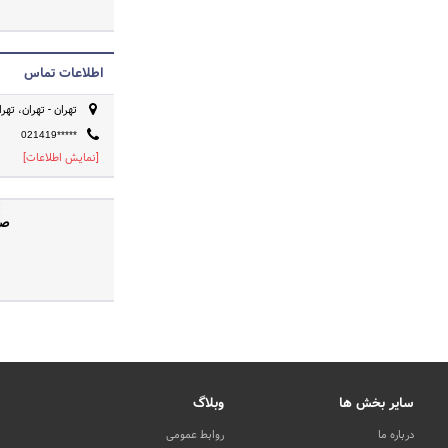
اطلاعات تماس
تهران - تهران، تهران 
021419*****
[نمایش اطلاعات]
صف
سایر بخش ها
وبلاگ
درباره ما
روابط عمومی