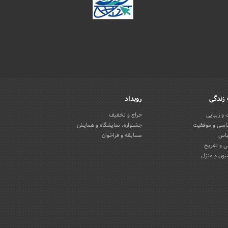
زندگی
رویداد
و زیبایی
حراج و تخفیف
اسی و موفقیت
جشنواره، نمایشگاه و همایش
باس
مسابقه و فراخوان
 و تفریح
یون و منزل