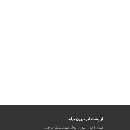
از پشت ابر بیرون بیاید
میدان آزادی، ابتدای اتوبان شهید لشکری، جنب