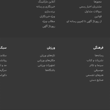
مجوزها
آنلاین مارکتینگ
مشتریان اخبار رسمی
خبرنگاری و رسانه
سوالات متداول
برندسازی
قوانین
ویژه خبرنگاران
از رپورتاژ آگهی تا کمپین رسانه ای
مطالب ویژه
رپورتاژ آگهی
فرهنگی
ورزش
سبک 
رسانه‌ها
تازه‌های ورزش
سلامت 
نشریات و کتاب
مکان‌های ورزشی
روانشن
سینما و تئاتر
تجهیزات ورزشی
مد و ل
موسیقی
باشگاه‌ها
سرگرمی
هنرهای تجسمی
دکوراس
صنایع دستی