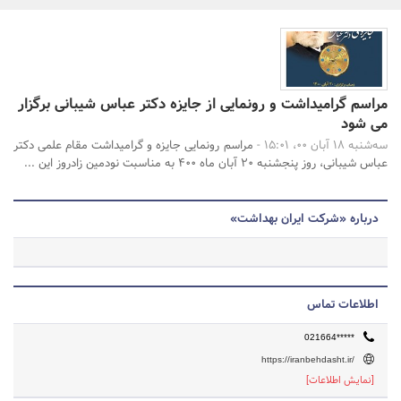
بانک، بیمه و سرمایه
مسکن و ساختمان
جستجو
مراسم گرامیداشت و رونمایی از جایزه دکتر عباس شیبانی برگزار
می شود
سه‌شنبه 18 آبان 00، 15:01 -
مراسم رونمایی جایزه و گرامیداشت مقام علمی دکتر
عباس شیبانی، روز پنجشنبه 20 آبان ماه 400 به مناسبت نودمین زادروز این ...
درباره «شرکت ایران بهداشت»
اطلاعات تماس
021664*****
https://iranbehdasht.ir/
[نمایش اطلاعات]