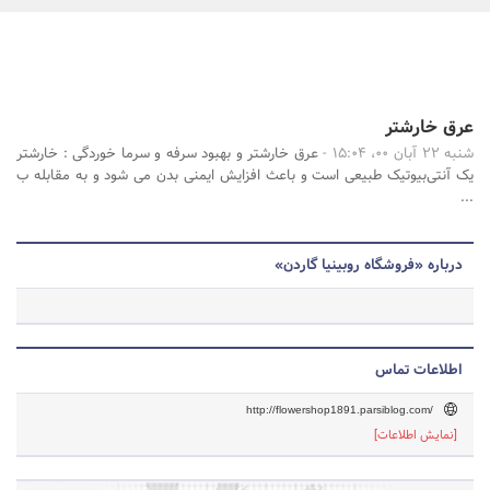
بانک، بیمه و سرمایه
مسکن و ساختمان
جستجو
عرق خارشتر
شنبه 22 آبان 00، 15:04 -
عرق خارشتر و بهبود سرفه و سرما خوردگی : خارشتر
یک آنتی‌بیوتیک طبیعی است و باعث افزایش ایمنی بدن می شود و به مقابله ب
...
درباره «فروشگاه روبینیا گاردن»
اطلاعات تماس
http://flowershop1891.parsiblog.com/
[نمایش اطلاعات]