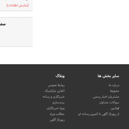
[نمایش اطلاعات]
صفح
سایر بخش ها
وبلاگ
درباره ما
روابط عمومی
مجوزها
آنلاین مارکتینگ
مشتریان اخبار رسمی
خبرنگاری و رسانه
سوالات متداول
برندسازی
قوانین
ویژه خبرنگاران
از رپورتاژ آگهی تا کمپین رسانه ای
مطالب ویژه
رپورتاژ آگهی