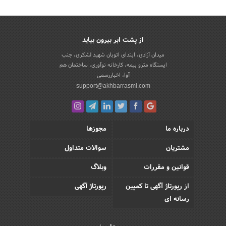
از پشت ابر بیرون بیاید
میدان آزادی، ابتدای اتوبان شهید لشکری، جنب
ایستگاه مترو بیمه، کارخانه نوآوری، ساختمان هم
آوا، اخباررسمی
support@akhbarrasmi.com
درباره ما
مجوزها
مشتریان
سوالات متداول
قوانین و مقررات
وبلاگ
از رپورتاژ آگهی تا کمپین
رپورتاژ آگهی
رسانه ای