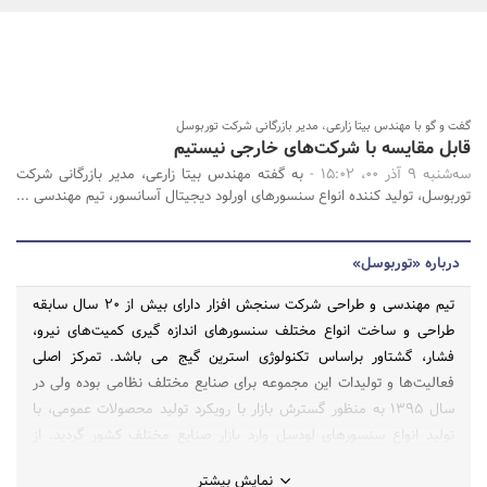
بانک، بیمه و سرمایه
مسکن و ساختمان
جستجو
گفت و گو با مهندس بیتا زارعی، مدیر بازرگانی شرکت توربوسل
قابل مقایسه با شرکت‌های خارجی نیستیم
سه‌شنبه 9 آذر 00، 15:02 -
به گفته مهندس بیتا زارعی، مدیر بازرگانی شرکت
توربوسل، تولید کننده انواع سنسورهای اورلود دیجیتال آسانسور، تیم مهندسی ...
درباره «توربوسل»
تیم مهندسی و طراحی شرکت سنجش افزار دارای بیش از ۲۰ سال سابقه‌
طراحی و ساخت انواع مختلف سنسورهای اندازه گیری کمیت‌های نیرو،
فشار، گشتاور براساس تکنولوژی استرین گیج می باشد. تمرکز اصلی
فعالیت‌ها و تولیدات این مجموعه برای صنایع مختلف نظامی بوده ولی در
سال ۱۳۹۵ به منظور گسترش بازار با رویکرد تولید محصولات عمومی، با
تولید انواع سنسورهای لودسل وارد بازار صنایع مختلف کشور گردید. از
جمله محصولات این مجموعه ساخت سنسورهای لودسل خاص با
نمایش بیشتر