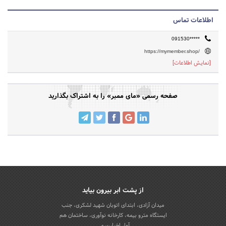
اطلاعات تماس
091530*****
https://mymember.shop/
[نمایش اطلاعات]
صفحه رسمی «مای ممبر» را به اشتراک بگذارید
از پشت ابر بیرون بیاید
میدان آزادی، ابتدای اتوبان شهید لشکری، جنب
ایستگاه مترو بیمه، کارخانه نوآوری، ساختمان هم
آوا، اخباررسمی