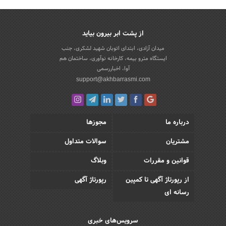
از پشت ابر بیرون بیاید
میدان آزادی، ابتدای اتوبان شهید لشکری، جنب
ایستگاه مترو بیمه، کارخانه نوآوری، ساختمان هم
آوا، اخباررسمی
support@akhbarrasmi.com
درباره ما
مجوزها
مشتریان
سوالات متداول
قوانین و مقررات
وبلاگ
از رپورتاژ آگهی تا کمپین
رپورتاژ آگهی
رسانه ای
سرویس‌های خبری