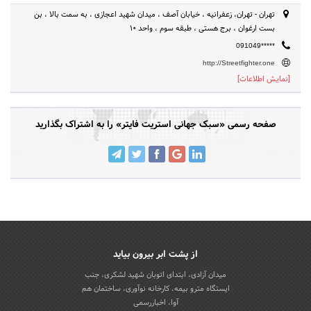
تهران - تهران، زعفرانیه ، خیابان آصف ، میدان شهید اعجازی ، به سمت بالا ، بن
بست ارغوان ، برج هستی ، طبقه سوم ، واحد ۱۰
091049*****
http://Streetfighter.one
[نمایش اطلاعات]
صفحه رسمی «سبک جهانی استریت فایتر» را به اشتراک بگذارید
از پشت ابر بیرون بیاید
میدان آزادی، ابتدای اتوبان شهید لشکری، جنب
ایستگاه مترو بیمه، کارخانه نوآوری، ساختمان هم
آوا، اخباررسمی