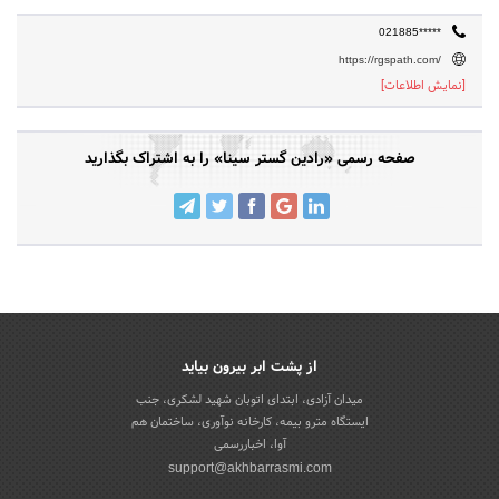
021885*****
https://rgspath.com/
[نمایش اطلاعات]
صفحه رسمی «رادین گستر سینا» را به اشتراک بگذارید
از پشت ابر بیرون بیاید
میدان آزادی، ابتدای اتوبان شهید لشکری، جنب
ایستگاه مترو بیمه، کارخانه نوآوری، ساختمان هم
آوا، اخباررسمی
support@akhbarrasmi.com