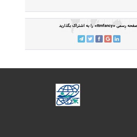
حه رسمی «ttmfancy» را به اشتراک بگذارید