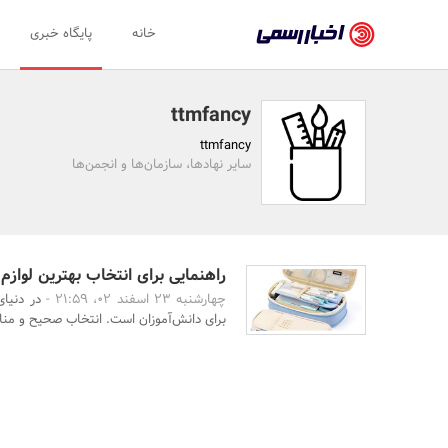
اخبار
خانه
پایگاه خبری
رسمی
-
ttmfancy
اخبار
ttmfancy
تایید
سایر نهادها، سازمان‌ها و انجمن‌ها
شده
شرکت‌ها،
سازمان‌ها
راهنمایی برای انتخاب بهترین لوازم 
چهارشنبه 23 اسفند 02، 21:59 -
در دنیای
و
برای دانش‌آموزان است. انتخاب صحیح و مناس
روابط
عمومی‌ها