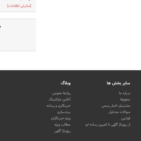
[نمایش اطلاعات]
صف
سایر بخش ها
وبلاگ
درباره ما
روابط عمومی
مجوزها
آنلاین مارکتینگ
مشتریان اخبار رسمی
خبرنگاری و رسانه
سوالات متداول
برندسازی
قوانین
ویژه خبرنگاران
از رپورتاژ آگهی تا کمپین رسانه ای
مطالب ویژه
رپورتاژ آگهی