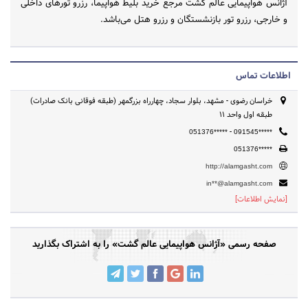
آژانس هواپیمایی عالم گشت مرجع خرید بلیط هواپیما، رزرو تورهای داخلی
و خارجی، رزرو تور بازنشستگان و رزرو هتل می‌باشد.
اطلاعات تماس
خراسان رضوی - مشهد، بلوار سجاد، چهارراه بزرگمهر (طبقه فوقانی بانک صادرات)
طبقه اول واحد 11
-
051376*****
091545*****
051376*****
http://alamgasht.com
in**@alamgasht.com
[نمایش اطلاعات]
صفحه رسمی «آژانس هواپیمایی عالم گشت» را به اشتراک بگذارید