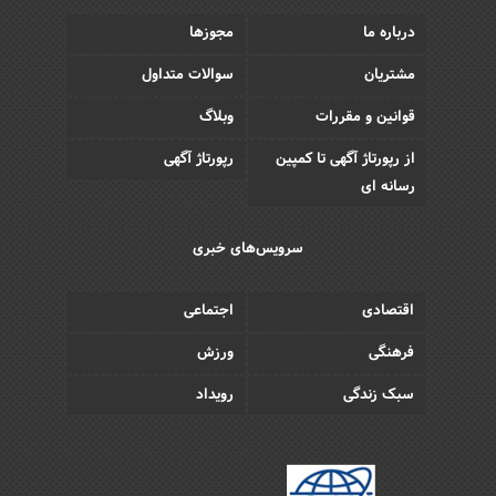
درباره ما
مجوزها
مشتریان
سوالات متداول
قوانین و مقررات
وبلاگ
از رپورتاژ آگهی تا کمپین
رپورتاژ آگهی
رسانه ای
سرویس‌های خبری
اقتصادی
اجتماعی
فرهنگی
ورزش
سبک زندگی
رویداد