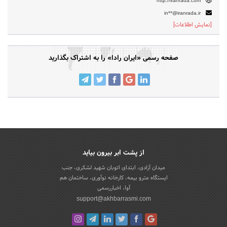
http://iranrada.com
in**@iranrada.ir
[نمایش اطلاعات]
صفحه رسمی «ایران رادا» را به اشتراک بگذارید
از پشت ابر بیرون بیاید
میدان آزادی، ابتدای اتوبان شهید لشکری، جنب
ایستگاه مترو بیمه، کارخانه نوآوری، ساختمان هم
آوا، اخباررسمی
support@akhbarrasmi.com