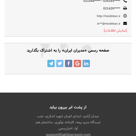
-
021448*****
026344*****
021426*****
http://modiriran.ir
in**@modiriran.ir
[نمایش اطلاعات]
صفحه رسمی «مدیران ایران» را به اشتراک بگذارید
از پشت ابر بیرون بیاید
میدان آزادی، ابتدای اتوبان شهید لشکری، جنب
ایستگاه مترو بیمه، کارخانه نوآوری، ساختمان هم
آوا، اخباررسمی
support@akhbarrasmi.com