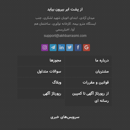
از پشت ابر بیرون بیاید
میدان آزادی، ابتدای اتوبان شهید لشکری، جنب
ایستگاه مترو بیمه، کارخانه نوآوری، ساختمان هم
آوا، اخباررسمی
support@akhbarrasmi.com
درباره ما
مجوزها
مشتریان
سوالات متداول
قوانین و مقررات
وبلاگ
از رپورتاژ آگهی تا کمپین
رپورتاژ آگهی
رسانه ای
سرویس‌های خبری