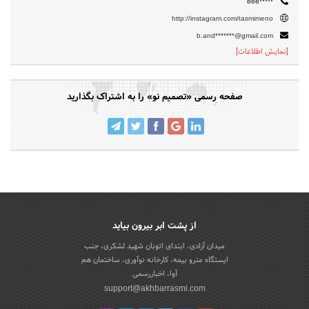
888*****
http://instagram.com/tasmimeno
b.and*******@gmail.com
[نمایش اطلاعات]
صفحه رسمی «تصمیم نو» را به اشتراک بگذارید
از پشت ابر بیرون بیاید
میدان آزادی، ابتدای اتوبان شهید لشکری، جنب
ایستگاه مترو بیمه، کارخانه نوآوری، ساختمان هم
آوا، اخباررسمی
support@akhbarrasmi.com