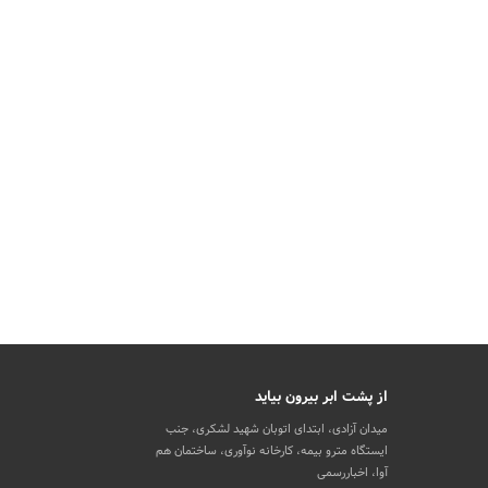
از پشت ابر بیرون بیاید
میدان آزادی، ابتدای اتوبان شهید لشکری، جنب
ایستگاه مترو بیمه، کارخانه نوآوری، ساختمان هم
آوا، اخباررسمی