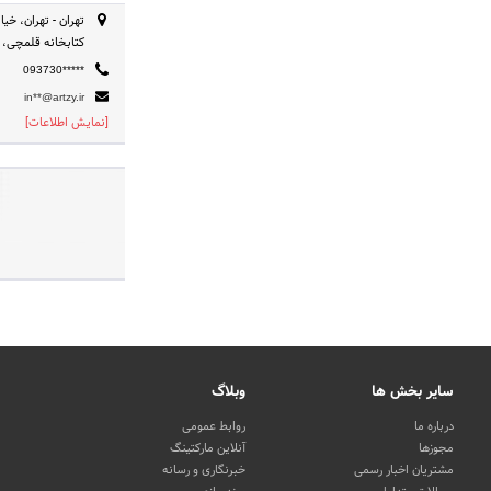
تهران - تهران، خی
کتابخانه قلمچی، 
093730*****
in**@artzy.ir
[نمایش اطلاعات]
سایر بخش ها
وبلاگ
درباره ما
روابط عمومی
مجوزها
آنلاین مارکتینگ
مشتریان اخبار رسمی
خبرنگاری و رسانه