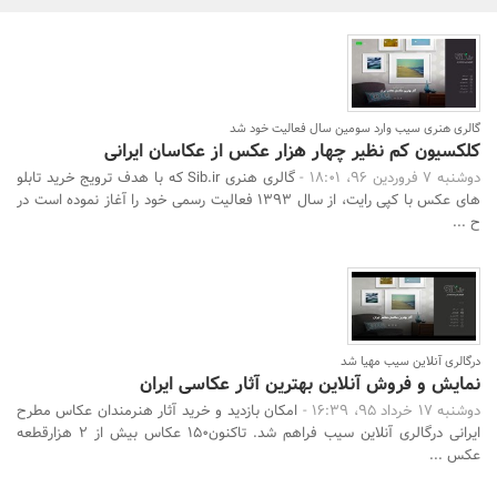
بانک، بیمه و سرمایه
مسکن و ساختمان
گالری هنری سیب وارد سومین سال فعالیت خود شد
کلکسیون کم نظیر چهار هزار عکس از عکاسان ایرانی
جستجو
دوشنبه 7 فروردین 96، 18:01 -
گالری هنری Sib.ir که با هدف ترویج خرید تابلو
های عکس با کپی رایت، از سال 1393 فعالیت رسمی خود را آغاز نموده است در
ح ...
درگالری آنلاین سیب مهیا شد
نمایش و فروش آنلاین بهترین آثار عکاسی ایران
دوشنبه 17 خرداد 95، 16:39 -
امکان بازدید و خرید آثار هنرمندان عکاس مطرح
ایرانی درگالری آنلاین سیب فراهم شد. تاکنون150 عکاس بیش از 2 هزارقطعه
عکس ...