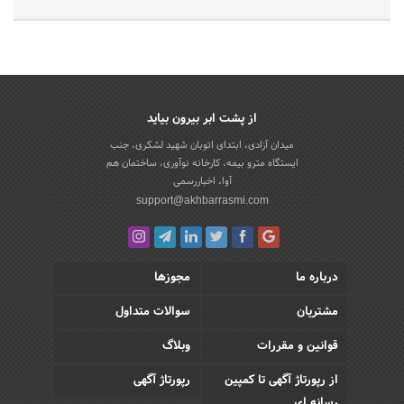
از پشت ابر بیرون بیاید
میدان آزادی، ابتدای اتوبان شهید لشکری، جنب
ایستگاه مترو بیمه، کارخانه نوآوری، ساختمان هم
آوا، اخباررسمی
support@akhbarrasmi.com
درباره ما
مجوزها
مشتریان
سوالات متداول
قوانین و مقررات
وبلاگ
از رپورتاژ آگهی تا کمپین
رپورتاژ آگهی
رسانه ای