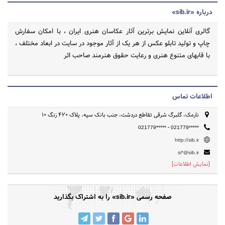
درباره «sib.ir»
گالری آنلاین نمایش برترین آثار عکاسان هنری ایران ، با امکان سفارش
چاپ و تولید تابلو عکس از هر یک از آثار موجود در سایت در ابعاد مختلف ،
با قابهای متنوع هنری و رعایت حقوق هنرمند صاحب اثر
اطلاعات تماس
نارمک، گلبرگ شرقی تقاطع دردشت، جنب بانک سپه، پلاک 420 زنگ 10
-
021779*****
021779*****
http://sib.ir
si*@sib.ir
[نمایش اطلاعات]
صفحه رسمی «sib.ir» را به اشتراک بگذارید