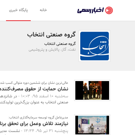
اخبار
خانه
پایگاه خبری
رسمی
-
گروه صنعتی انتخاب
اخبار
گروه صنعتی انتخاب
تایید
نفت، گاز، پالایش و پتروشیمی
شده
شرکت‌ها،
سازمان‌ها
عالی‌ترین نشان برای ششمین دوره متوالی کسب شد
نشان حمایت از حقوق مصرف‌کننده 
و
سه‌شنبه 10 اسفند 95، 10:03 -
در شانزده
روابط
صنعتی انتخاب به عنوان بزرگ‌ترین تولیدکننده
عمومی‌ها
مدیرعامل گروه توسعه سرمایه‌گذاری انتخاب:
نیازمند تلاش وعمل برای تحقق برنام
پنج‌شنبه 31 تیر 95، 13:34 -
نشست مدیران 