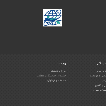
زندگی
رویداد
و زیبایی
حراج و تخفیف
اسی و موفقیت
جشنواره، نمایشگاه و همایش
باس
مسابقه و فراخوان
 و تفریح
یون و منزل