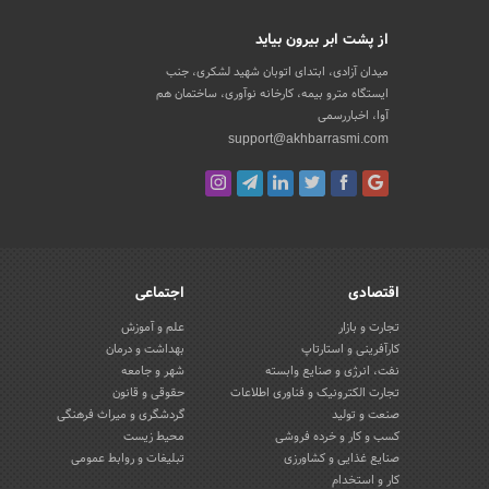
از پشت ابر بیرون بیاید
میدان آزادی، ابتدای اتوبان شهید لشکری، جنب
ایستگاه مترو بیمه، کارخانه نوآوری، ساختمان هم
آوا، اخباررسمی
support@akhbarrasmi.com
اقتصادی
اجتماعی
تجارت و بازار
علم و آموزش
کارآفرینی و استارتاپ
بهداشت و درمان
نفت، انرژی و صنایع وابسته
شهر و جامعه
تجارت الکترونیک و فناوری اطلاعات
حقوقی و قانون
صنعت و تولید
گردشگری و میراث فرهنگی
کسب و کار و خرده فروشی
محیط زیست
صنایع غذایی و کشاورزی
تبلیغات و روابط عمومی
کار و استخدام