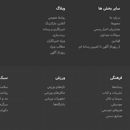
سایر بخش ها
وبلاگ
درباره ما
روابط عمومی
مجوزها
آنلاین مارکتینگ
مشتریان اخبار رسمی
خبرنگاری و رسانه
سوالات متداول
برندسازی
قوانین
ویژه خبرنگاران
از رپورتاژ آگهی تا کمپین رسانه ای
مطالب ویژه
رپورتاژ آگهی
فرهنگی
ورزش
سبک 
رسانه‌ها
تازه‌های ورزش
سلامت 
نشریات و کتاب
مکان‌های ورزشی
روانشن
سینما و تئاتر
تجهیزات ورزشی
مد و ل
موسیقی
باشگاه‌ها
سرگرمی
هنرهای تجسمی
دکوراس
صنایع دستی