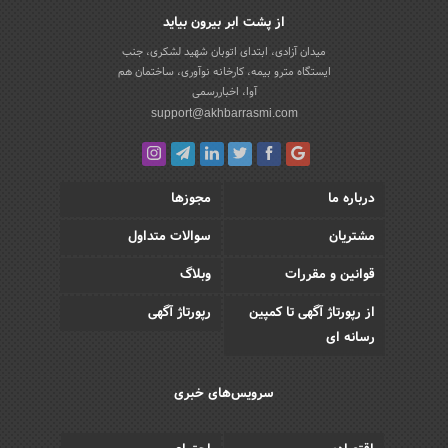
از پشت ابر بیرون بیاید
میدان آزادی، ابتدای اتوبان شهید لشکری، جنب
ایستگاه مترو بیمه، کارخانه نوآوری، ساختمان هم
آوا، اخباررسمی
support@akhbarrasmi.com
درباره ما
مجوزها
مشتریان
سوالات متداول
قوانین و مقررات
وبلاگ
از رپورتاژ آگهی تا کمپین
رپورتاژ آگهی
رسانه ای
سرویس‌های خبری