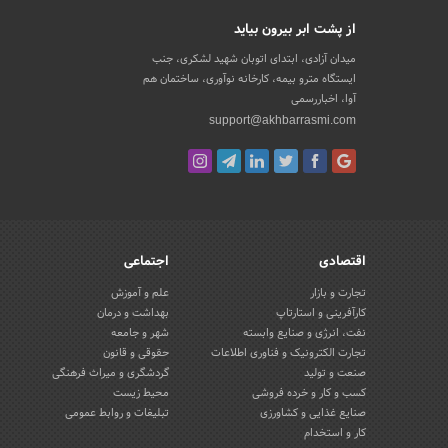
از پشت ابر بیرون بیاید
میدان آزادی، ابتدای اتوبان شهید لشکری، جنب
ایستگاه مترو بیمه، کارخانه نوآوری، ساختمان هم
آوا، اخباررسمی
support@akhbarrasmi.com
اقتصادی
اجتماعی
تجارت و بازار
علم و آموزش
کارآفرینی و استارتاپ
بهداشت و درمان
نفت، انرژی و صنایع وابسته
شهر و جامعه
تجارت الکترونیک و فناوری اطلاعات
حقوقی و قانون
صنعت و تولید
گردشگری و میراث فرهنگی
کسب و کار و خرده فروشی
محیط زیست
صنایع غذایی و کشاورزی
تبلیغات و روابط عمومی
کار و استخدام