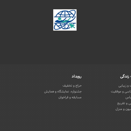
زندگی
رویداد
و زیبایی
حراج و تخفیف
اسی و موفقیت
جشنواره، نمایشگاه و همایش
باس
مسابقه و فراخوان
 و تفریح
یون و منزل