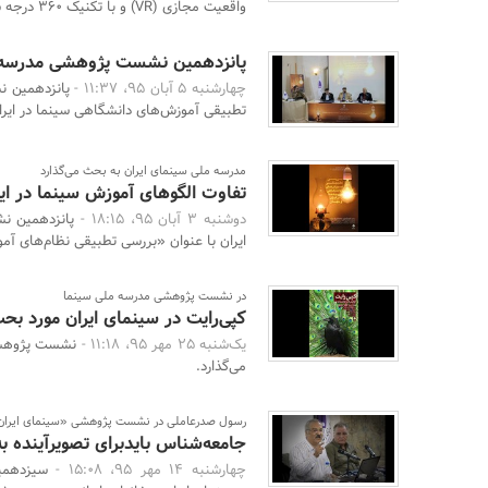
واقعیت مجازی (VR) و با تکنیک 360 درجه ساخته ش ...
پانزدهمین نشست پژوهشی مدرسه م
چهارشنبه 5 آبان 95، 11:37 -
پانزدهمین ن
تطبیقی آموزش‌های دانشگاهی سینما در ایرا
مدرسه ملی سینمای ایران به بحث می‌گذارد
تفاوت الگوهای آموزش سینما در ای
دوشنبه 3 آبان 95، 18:15 -
پانزدهمین ن
ایران با عنوان «بررسی تطبیقی نظام‌های آمو
در نشست پژوهشی مدرسه ملی سینما
کپی‌رایت در سینمای ایران مورد بحث
یک‌شنبه 25 مهر 95، 11:18 -
نشست پژوهشی 
می‌گذارد.
رسول صدرعاملی در نشست پژوهشی «سینمای ایران و 
جامعه‌شناس بایدبرای تصویرآینده ب
چهارشنبه 14 مهر 95، 15:08 -
سیزدهمی