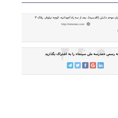
جستجو
ابان موحد دانش (اقدسیه)، بعد از سه راه آجودانیه، کوچه نیلوفر، پلاک 3
http://mmciran.com
رسمی «مدرسه ملی سینما» را به اشتراک بگذارید