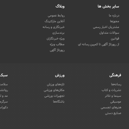
سایر بخش ها
وبلاگ
درباره ما
روابط عمومی
مجوزها
آنلاین مارکتینگ
مشتریان اخبار رسمی
خبرنگاری و رسانه
سوالات متداول
برندسازی
قوانین
ویژه خبرنگاران
از رپورتاژ آگهی تا کمپین رسانه ای
مطالب ویژه
رپورتاژ آگهی
فرهنگی
ورزش
سبک 
رسانه‌ها
تازه‌های ورزش
سلامت 
نشریات و کتاب
مکان‌های ورزشی
روانشن
سینما و تئاتر
تجهیزات ورزشی
مد و ل
موسیقی
باشگاه‌ها
سرگرمی
هنرهای تجسمی
دکوراس
صنایع دستی