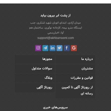
از پشت ابر بیرون بیاید
میدان آزادی، ابتدای اتوبان شهید لشکری، جنب
ایستگاه مترو بیمه، کارخانه نوآوری، ساختمان هم
آوا، اخباررسمی
support@akhbarrasmi.com
درباره ما
مجوزها
مشتریان
سوالات متداول
قوانین و مقررات
وبلاگ
از رپورتاژ آگهی تا کمپین
رپورتاژ آگهی
رسانه ای
سرویس‌های خبری