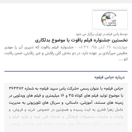
بانک، بیمه و سرمایه
مسکن و ساختمان
توسط یاس فیلم در تهران برگزار می شود
نخستین جشنواره فیلم یاقوت با موضوع بدلکاری
جستجو
چهارشنبه 26 آبان 95، 08:37 -
جشنواره فیلم یاقوت که دبیری آن را مهدی
عظیمی میرآبادی بر عهده دارد، در دو بخش کلی رقابتی و غیر رقابتی، ضمن رقابت
انو ...
درباره «یاس فیلم»
«یاس فیلم» با عنوان رسمی «شرکت یاس سپید فیلم» به شماره 363382
با موضوع تولید فیلم های کوتاه 35 و 16 میلیمتری و فیلم های ویدئویی در
زمینه های مستند، آموزشی، داستانی، و سریال های تلویزیونی به مدیریت
عامل زهرا فخری به ثبت رسیده و همچنین در خصوص خرید و فروش، و
واردات و صادرات محصولات فرهنگی و خدمات فنی تهیه و تولید فیلم و
برنامه سازی؛ برگزاری نمایشگاه‌ های مرتبط؛ و انجام امور و اجرای پژوهش
ها و تحقیقات و مطالعات فرهنگی، هنری، سینمایی، و تلویزیونی؛ و اجرای