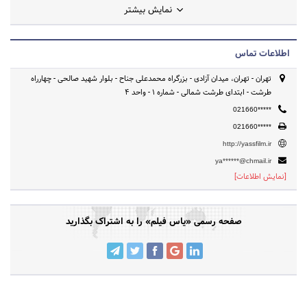
نمایش بیشتر
جشنواره های مرتبط با فیلم و سینما، تحت نظارت سازمان سینمایی کشور
فعالیت می کند.
اطلاعات تماس
تهران - تهران، میدان آزادی - بزرگراه محمدعلی جناح - بلوار شهید صالحی - چهارراه
طرشت - ابتدای طرشت شمالی - شماره 1 - واحد 4
021660*****
021660*****
http://yassfilm.ir
ya******@chmail.ir
[نمایش اطلاعات]
صفحه رسمی «یاس فیلم» را به اشتراک بگذارید