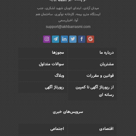
میدان آزادی، ابتدای اتوبان شهید لشکری، جنب
ایستگاه مترو بیمه، کارخانه نوآوری، ساختمان هم
آوا، اخباررسمی
support@akhbarrasmi.com
درباره ما
مجوزها
مشتریان
سوالات متداول
قوانین و مقررات
وبلاگ
از رپورتاژ آگهی تا کمپین
رپورتاژ آگهی
رسانه ای
سرویس‌های خبری
اقتصادی
اجتماعی