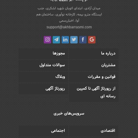
میدان آزادی، ابتدای اتوبان شهید لشکری، جنب
ایستگاه مترو بیمه، کارخانه نوآوری، ساختمان هم
آوا، اخباررسمی
support@akhbarrasmi.com
درباره ما
مجوزها
مشتریان
سوالات متداول
قوانین و مقررات
وبلاگ
از رپورتاژ آگهی تا کمپین
رپورتاژ آگهی
رسانه ای
سرویس‌های خبری
اقتصادی
اجتماعی