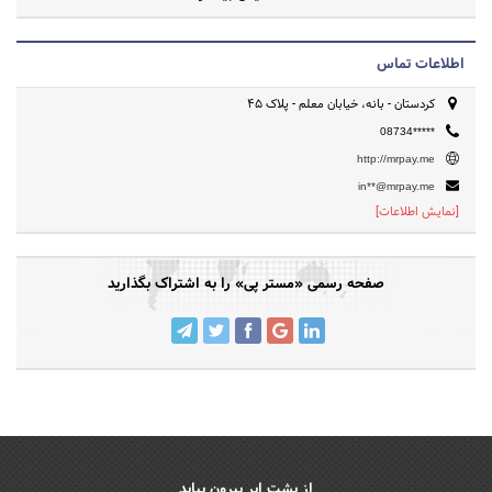
اطلاعات تماس
کردستان - بانه، خیابان معلم - پلاک 45
08734*****
http://mrpay.me
in**@mrpay.me
[نمایش اطلاعات]
صفحه رسمی «مستر پی» را به اشتراک بگذارید
از پشت ابر بیرون بیاید