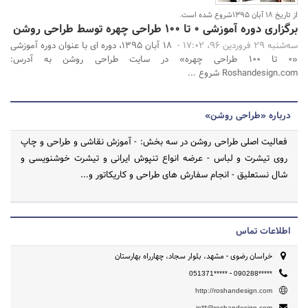
از تاریخ ۱۸ آبان ۱۳۹۵شروع شده است.
برگزاری دوره آموزشی ۰ تا ۱۰۰ طراحی چهره توسط طراحی روشن
سه‌شنبه 29 فروردین 96، 17:02 -
۱۸ آبان ۱۳۹۵، دوره ای با عنوان دوره آموزشی
«۰ تا ۱۰۰ طراحی چهره» در سایت طراحی روشن به آدرس:
Roshandesign.com شروع ...
درباره «طراحی روشن»
فعالیت اصلی طراحی روشن در سه بخش: - آموزش نقاشی و طراحی و چاپ
روی تیشرت و لباس - عرضه انواع تنپوش ایرانی و تیشرت خوشنویسی و
شال نستعلیق - انجام سفارش های طراحی و کاریکاتور و...
اطلاعات تماس
خراسان رضوی - مشهد، بلوار سجاد، چهارراه بهارستان
-
051371*****
090288*****
http://roshandesign.com
in**@roshandesign.com