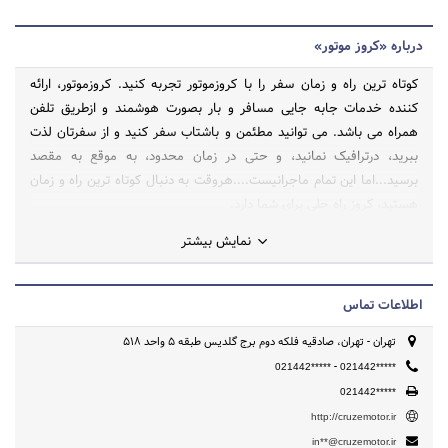
درباره «کروز موتور»
کوتاه ترین راه و زمان سفر را با کروزموتور تجربه کنید. کروزموتور، ارائه
کننده خدمات جابه جایی مسافر و بار بصورت هوشمند و ازطریق تلفن
همراه می باشد. می توانید مطئمن و باشتاب سفر کنید و از سفرتان لذت
ببرید، درترافیک نمانید، و حتی در زمان محدود، به موقع به مقصد
برسید...اما این تمام ماجرانیست....هروقت به دنبال کوتاه ترین راه و زمان
هستید، کروز راه حلی برای شما دارد.
نمایش بیشتر
اطلاعات تماس
تهران - تهران، صادقیه فلکه دوم برج گلدیس طبقه 5 واحد 518
-
021442*****
021442*****
021442*****
http://cruzemotor.ir
in**@cruzemotor.ir