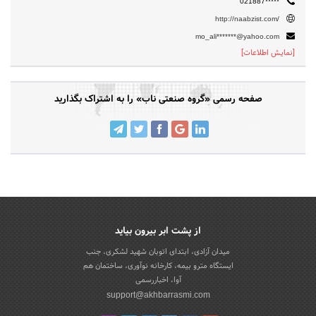
021887*****
http://naabzist.com/
mo_ali*******@yahoo.com
[نمایش اطلاعات]
صفحه رسمی «گروه صنعتی ناب» را به اشتراک بگذارید
از پشت ابر بیرون بیاید
میدان آزادی، ابتدای اتوبان شهید لشکری، جنب
ایستگاه مترو بیمه، کارخانه نوآوری، ساختمان هم
آوا، اخباررسمی
support@akhbarrasmi.com