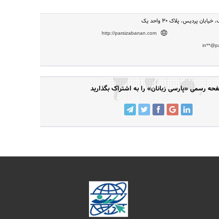
یابان پردیس، پلاک 30 واحد یک
http://parsizabanan.com
in**@p
حه رسمی «پارسی زبانان» را به اشتراک بگذارید