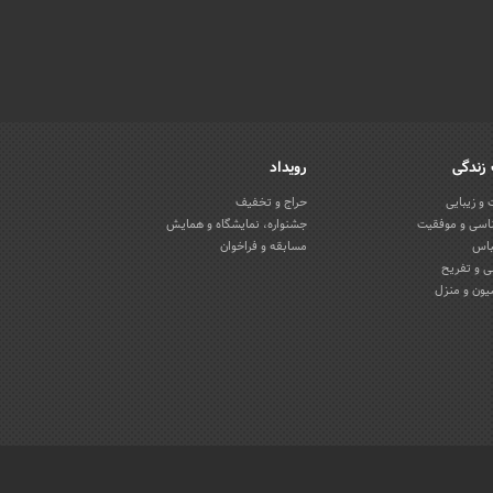
زندگی
رویداد
و زیبایی
حراج و تخفیف
اسی و موفقیت
جشنواره، نمایشگاه و همایش
باس
مسابقه و فراخوان
 و تفریح
یون و منزل