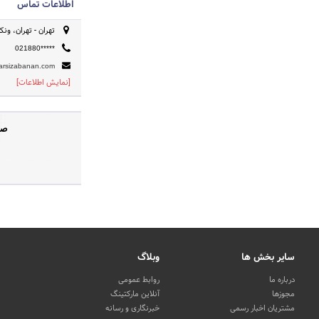
اطلاعات تماس
تهران - تهران، ونک، خ
021880*****
arsizabanan.com
[نمایش اطلاعات]
صف
سایر بخش ها
وبلاگ
درباره ما
روابط عمومی
مجوزها
آنلاین مارکتینگ
مشتریان اخبار رسمی
خبرنگاری و رسانه