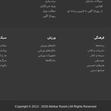
سوالات متداول
برندسازی
قوانین
ویژه خبرنگاران
از رپورتاژ آگهی تا کمپین رسانه ای
مطالب ویژه
رپورتاژ آگهی
فرهنگی
ورزش
سبک 
رسانه‌ها
تازه‌های ورزش
سلامت 
نشریات و کتاب
مکان‌های ورزشی
روانشن
سینما و تئاتر
تجهیزات ورزشی
مد و ل
موسیقی
باشگاه‌ها
سرگرمی
هنرهای تجسمی
دکوراس
صنایع دستی
Copyright © 2013 - 2026 Akhbar Rasmi
|
All Rights Reserved