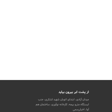
از پشت ابر بیرون بیاید
میدان آزادی، ابتدای اتوبان شهید لشکری، جنب
ایستگاه مترو بیمه، کارخانه نوآوری، ساختمان هم
آوا، اخباررسمی