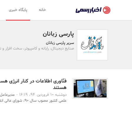
اخبار
خانه
پایگاه خبری
رسمی
-
پارسی زبانان
اخبار
سریر پارسی زبانان
تایید
صنایع دیجیتال، رایانه و کامپیوتر، سخت افزار و نر
شده
شرکت‌ها،
سازمان‌ها
فنّاوری اطلاعات در کنار انرژی هس
هستند
و
دوشنبه 10 فروردین 94، 16:19 -
مدیرعامل
روابط
علمی کشور مصوب سال 90، شورای عالی انقلاب فرهنگی، سه اولویت ...
عمومی‌ها