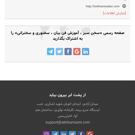
http://sokhanesabz.com
[نمایش اطلاعات]
صفحه رسمی «سخن سبز ، آموزش فن بیان ، سخنوری و سخنرانی» را
به اشتراک بگذارید
از پشت ابر بیرون بیاید
میدان آزادی، ابتدای اتوبان شهید لشکری، جنب
ایستگاه مترو بیمه، کارخانه نوآوری، ساختمان هم
آوا، اخباررسمی
support@akhbarrasmi.com