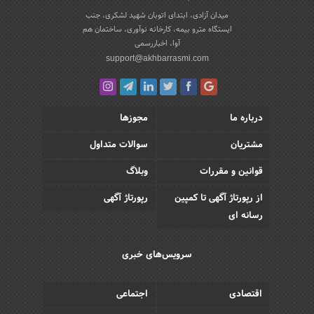
میدان آزادی، ابتدای اتوبان شهید لشکری، جنب
ایستگاه مترو بیمه، کارخانه نوآوری، ساختمان هم
آوا، اخباررسمی
support@akhbarrasmi.com
درباره ما
مجوزها
مشتریان
سوالات متداول
قوانین و مقررات
وبلاگ
از رپورتاژ آگهی تا کمپین
رپورتاژ آگهی
رسانه ای
سرویس‌های خبری
اقتصادی
اجتماعی