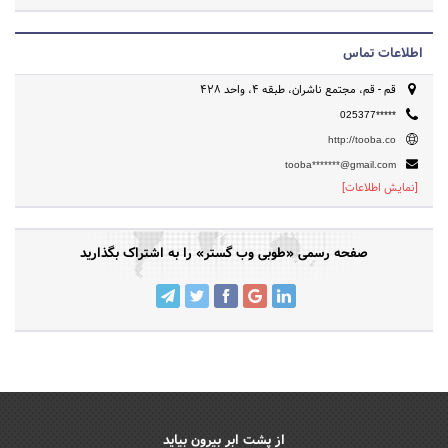
اطلاعات تماس
قم - قم، مجتمع ناشران، طبقه ۴، واحد ۴۲۸
025377*****
http://tooba.co
tooba*******@gmail.com
[نمایش اطلاعات]
صفحه رسمی «طوبی وب گستر» را به اشتراک بگذارید
از پشت ابر بیرون بیاید