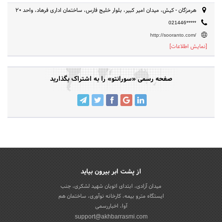
هرمزگان - کیش، میدان امیر کبیر، بلوار خلیج فارس، ساختمان اداری فرهاد، واحد 20
021446*****
http://sooranto.com/
[نمایش اطلاعات]
صفحه رسمی «سورانتو» را به اشتراک بگذارید
از پشت ابر بیرون بیاید
میدان آزادی، ابتدای اتوبان شهید لشکری، جنب
ایستگاه مترو بیمه، کارخانه نوآوری، ساختمان هم
آوا، اخباررسمی
support@akhbarrasmi.com