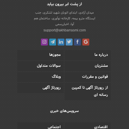
از پشت ابر بیرون بیاید
میدان آزادی، ابتدای اتوبان شهید لشکری، جنب
ایستگاه مترو بیمه، کارخانه نوآوری، ساختمان هم
آوا، اخباررسمی
support@akhbarrasmi.com
درباره ما
مجوزها
مشتریان
سوالات متداول
قوانین و مقررات
وبلاگ
از رپورتاژ آگهی تا کمپین
رپورتاژ آگهی
رسانه ای
سرویس‌های خبری
اقتصادی
اجتماعی