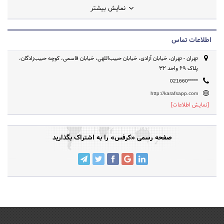
نمایش بیشتر
تمرین‌های خانگی و دستور پخت‌های غذاهای رژیمی استفاده کنید. نماد
الکترونیکی این وبسایت به نام شرکت رادین مهام رایانه و مدیر عامل آن
حمید رفیعیان کوپایی ثبت شده است. این وبسایت متعلق به شرکت رادین
اطلاعات تماس
مهام رایانه © به شماره ثبت 475052 است.
تهران - تهران، خیابان آزادی، خیابان حبیب‌اللهی، خیابان قاسمی، کوچه حبیب‌زادگان،
پلاک ۶۹ واحد ۳۲
021660*****
http://karafsapp.com
[نمایش اطلاعات]
صفحه رسمی «کرفس» را به اشتراک بگذارید