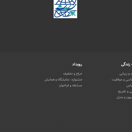
زندگی
رویداد
و زیبایی
حراج و تخفیف
اسی و موفقیت
جشنواره، نمایشگاه و همایش
باس
مسابقه و فراخوان
 و تفریح
یون و منزل