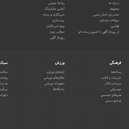
درباره ما
روابط عمومی
مجوزها
آنلاین مارکتینگ
مشتریان اخبار رسمی
خبرنگاری و رسانه
سوالات متداول
برندسازی
قوانین
ویژه خبرنگاران
از رپورتاژ آگهی تا کمپین رسانه ای
مطالب ویژه
رپورتاژ آگهی
فرهنگی
ورزش
سبک 
رسانه‌ها
تازه‌های ورزش
سلامت 
نشریات و کتاب
مکان‌های ورزشی
روانشن
سینما و تئاتر
تجهیزات ورزشی
مد و ل
موسیقی
باشگاه‌ها
سرگرمی
هنرهای تجسمی
دکوراس
صنایع دستی