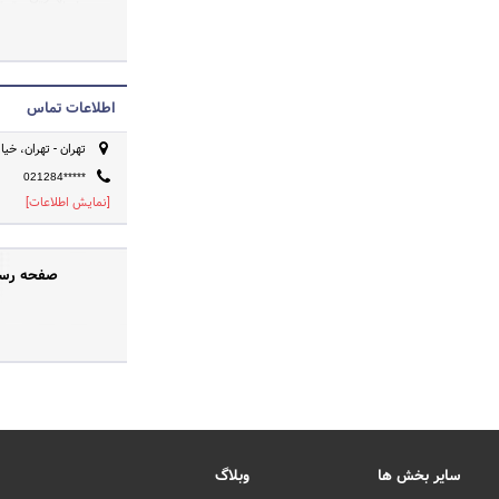
اطلاعات تماس
تهران - تهران، خیابا
021284*****
[نمایش اطلاعات]
صفحه رسمی
سایر بخش ها
وبلاگ