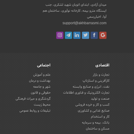
میدان آزادی، ابتدای اتوبان شهید لشکری، جنب
ایستگاه مترو بیمه، کارخانه نوآوری، ساختمان هم
آوا، اخباررسمی
support@akhbarrasmi.com
اقتصادی
اجتماعی
تجارت و بازار
علم و آموزش
کارآفرینی و استارتاپ
بهداشت و درمان
نفت، انرژی و صنایع وابسته
شهر و جامعه
تجارت الکترونیک و فناوری اطلاعات
حقوقی و قانون
صنعت و تولید
گردشگری و میراث فرهنگی
کسب و کار و خرده فروشی
محیط زیست
صنایع غذایی و کشاورزی
تبلیغات و روابط عمومی
کار و استخدام
بانک، بیمه و سرمایه
مسکن و ساختمان