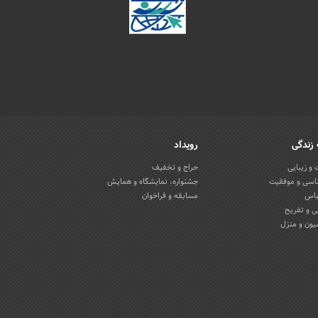
زندگی
رویداد
و زیبایی
حراج و تخفیف
اسی و موفقیت
جشنواره، نمایشگاه و همایش
باس
مسابقه و فراخوان
 و تفریح
یون و منزل