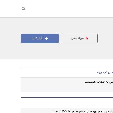
خوراک خبری
دنبال کنید
کسی تب رو»
کسی به صورت هوشمند
جستجو
ن شهید مطهری-بعد از تقاطع مفتح-پلاک 223-واحد 1