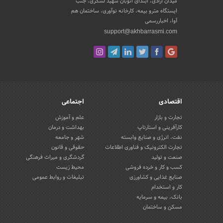
میدان آزادی، ابتدای اتوبان شهید لشکری، جنب
ایستگاه مترو بیمه، کارخانه نوآوری، ساختمان هم
آوا، اخباررسمی
support@akhbarrasmi.com
اقتصادی
اجتماعی
تجارت و بازار
علم و آموزش
کارآفرینی و استارتاپ
بهداشت و درمان
نفت، انرژی و صنایع وابسته
شهر و جامعه
تجارت الکترونیک و فناوری اطلاعات
حقوقی و قانون
صنعت و تولید
گردشگری و میراث فرهنگی
کسب و کار و خرده فروشی
محیط زیست
صنایع غذایی و کشاورزی
تبلیغات و روابط عمومی
کار و استخدام
بانک، بیمه و سرمایه
مسکن و ساختمان