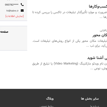
سب‌و‌کار‌ها
093782*****
hi@tabro.ir
ضرورت و موارد تأثیرگذار تبلیغات در تاکسی را بررسی کرده تا
[نمایش اطلاعات]
ا ...
افیایی
صفحه ر
تبلیغات مکان محور یکی از انواع روش‌های تبلیغات است.
آید، برای تب ...
یی آشنا شوید
حتماً تاکنون نام ویدئو مارکتینگ (Video Marketing) یا تبلیغ از طریق
وش، نوعی ...
سایر بخش ها
وبلاگ
درباره ما
روابط عمومی