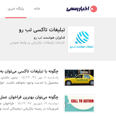
اخبار
خانه
پایگاه خبری
رسمی
-
تبلیغات تاکسی تب رو
اخبار
فناوران هوشمند تب رو
تایید
خدمات تبلیغات، بازاریابی و روابط عمومی
شده
شرکت‌ها،
سازمان‌ها
چگونه با تبلیغات تاکسی می‌توان
یک‌شنبه 8 مهر 97، 15:29 -
بدون داشتن 
و
محصول یا خدمت وجود نخواهد داشت. خواه
روابط
عمومی‌ها
چگونه می‌توان بهترین فراخوان عمل (Call-To-Action) ممکن را ایجاد 
دوشنبه 19 شهریور 97، 15:19 -
ضروریات در زمینه بازاریابی دیجیتالی است و