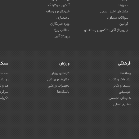
مجوزها
آنلاین مارکتینگ
مشتریان اخبار رسمی
خبرنگاری و رسانه
سوالات متداول
برندسازی
قوانین
ویژه خبرنگاران
از رپورتاژ آگهی تا کمپین رسانه ای
مطالب ویژه
رپورتاژ آگهی
فرهنگی
ورزش
سبک 
رسانه‌ها
تازه‌های ورزش
سلامت 
نشریات و کتاب
مکان‌های ورزشی
روانشن
سینما و تئاتر
تجهیزات ورزشی
مد و ل
موسیقی
باشگاه‌ها
سرگرمی
هنرهای تجسمی
دکوراس
صنایع دستی