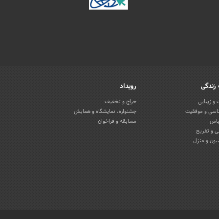
زندگی
رویداد
و زیبایی
حراج و تخفیف
اسی و موفقیت
جشنواره، نمایشگاه و همایش
باس
مسابقه و فراخوان
 و تفریح
یون و منزل