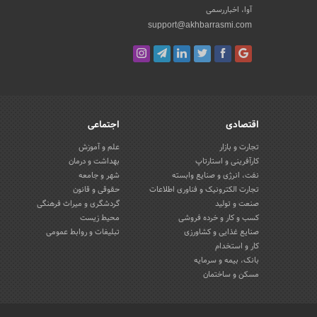
آوا، اخباررسمی
support@akhbarrasmi.com
اقتصادی
اجتماعی
تجارت و بازار
علم و آموزش
کارآفرینی و استارتاپ
بهداشت و درمان
نفت، انرژی و صنایع وابسته
شهر و جامعه
تجارت الکترونیک و فناوری اطلاعات
حقوقی و قانون
صنعت و تولید
گردشگری و میراث فرهنگی
کسب و کار و خرده فروشی
محیط زیست
صنایع غذایی و کشاورزی
تبلیغات و روابط عمومی
کار و استخدام
بانک، بیمه و سرمایه
مسکن و ساختمان