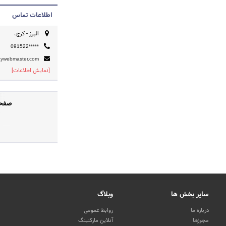
اطلاعات تماس
البرز - کرج،
091522*****
aywebmaster.com
[نمایش اطلاعات]
صفحه
سایر بخش ها
وبلاگ
درباره ما
روابط عمومی
مجوزها
آنلاین مارکتینگ