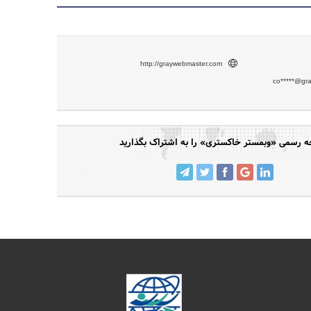
http://graywebmaster.com
co*****@gr
 رسمی «وبمستر خاکستری» را به اشتراک بگذارید