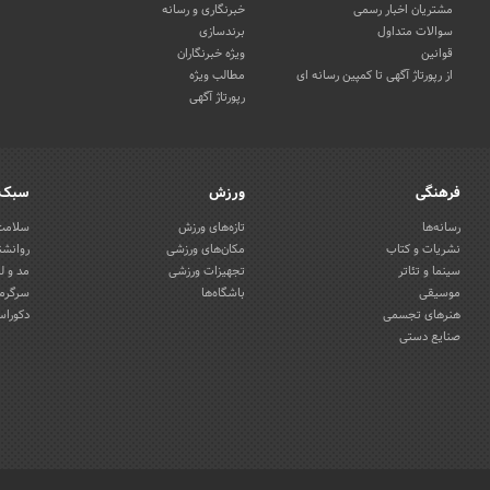
مشتریان اخبار رسمی
خبرنگاری و رسانه
سوالات متداول
برندسازی
قوانین
ویژه خبرنگاران
از رپورتاژ آگهی تا کمپین رسانه ای
مطالب ویژه
رپورتاژ آگهی
فرهنگی
ورزش
سبک 
رسانه‌ها
تازه‌های ورزش
سلامت 
نشریات و کتاب
مکان‌های ورزشی
روانشن
سینما و تئاتر
تجهیزات ورزشی
مد و ل
موسیقی
باشگاه‌ها
سرگرمی
هنرهای تجسمی
دکوراس
صنایع دستی