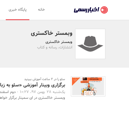
اخبار
خانه
پایگاه خبری
رسمی
-
وبمستر خاکستری
اخبار
وبمستر خاکستری
تایید
انتشارات، رسانه و کتاب
شده
شرکت‌ها،
سازمان‌ها
سئو را در 2 ساعت آموزش ببینید
برگزاری وبینار آموزشی «سئو به ز
و
یک‌شنبه 28 بهمن 97، 10:27 -
دوم اسفند
روابط
وبمستر خاکستری در ای سمینار برگزار خواهد 
عمومی‌ها