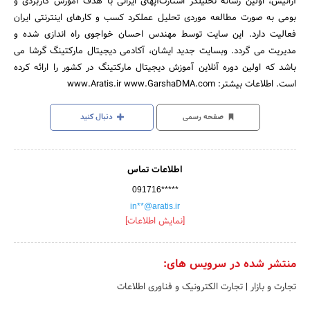
آراتیس، اولین رسانه تحلیلگر استارت‌آپهای ایرانی با هدف آموزش کاربردی و
بومی به صورت مطالعه موردی تحلیل عملکرد کسب و کارهای اینترنتی ایران
فعالیت دارد. این سایت توسط مهندس احسان خواجوی راه اندازی شده و
مدیریت می گردد. وبسایت جدید ایشان، آکادمی دیجیتال مارکتینگ گرشا می
باشد که اولین دوره آنلاین آموزش دیجیتال مارکتینگ در کشور را ارائه کرده
است. اطلاعات بیشتر: www.Aratis.ir www.GarshaDMA.com
صفحه رسمی
دنبال کنید
اطلاعات تماس
091716*****
in**@aratis.ir
[نمایش اطلاعات]
منتشر شده در سرویس های:
تجارت و بازار
|
تجارت الکترونیک و فناوری اطلاعات