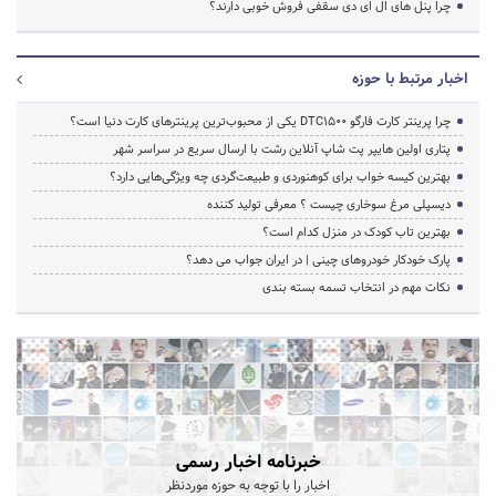
چرا پنل های ال ای دی سقفی فروش خوبی دارند؟
اخبار مرتبط با حوزه
چرا پرینتر کارت فارگو DTC1500 یکی از محبوب‌ترین پرینترهای کارت دنیا است؟
پتاری اولین هایپر پت شاپ آنلاین رشت با ارسال سریع در سراسر شهر
بهترین کیسه خواب برای کوهنوردی و طبیعت‌گردی چه ویژگی‌هایی دارد؟
دیسپلی مرغ سوخاری چیست ؟ معرفی تولید کننده
بهترین تاب کودک در منزل کدام است؟
پارک خودکار خودروهای چینی | در ایران جواب می دهد؟
نکات مهم در انتخاب تسمه بسته بندی
خبرنامه اخبار رسمی
اخبار را با توجه به حوزه موردنظر