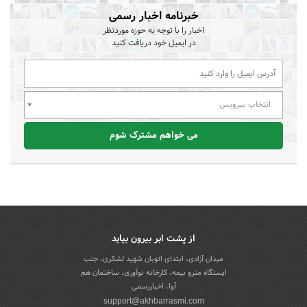
خبرنامه اخبار رسمی
اخبار را با توجه به حوزه موردنظر
در ایمیل خود دریافت کنید
انتخاب سرویس
می خواهم مشترک شوم
از پشت ابر بیرون بیاید
میدان آزادی، ابتدای اتوبان شهید لشکری، جنب
ایستگاه مترو بیمه، کارخانه نوآوری، ساختمان هم
آوا، اخباررسمی
support@akhbarrasmi.com