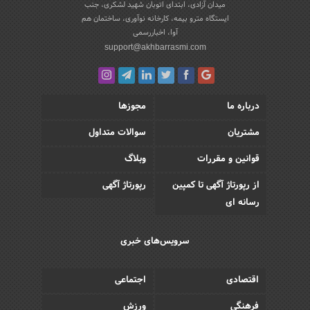
میدان آزادی، ابتدای اتوبان شهید لشکری، جنب
ایستگاه مترو بیمه، کارخانه نوآوری، ساختمان هم
آوا، اخباررسمی
support@akhbarrasmi.com
درباره ما
مجوزها
مشتریان
سوالات متداول
قوانین و مقررات
وبلاگ
از رپورتاژ آگهی تا کمپین
رپورتاژ آگهی
رسانه ای
سرویس‌های خبری
اقتصادی
اجتماعی
فرهنگی
ورزش