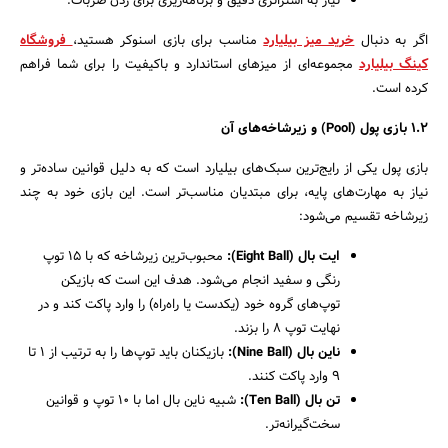
نیاز به استراتژی دقیق و برنامه‌ریزی برای زدن ضربات.
جستجو
اگر به دنبال
خرید میز بیلیارد
مناسب برای بازی اسنوکر هستید،
فروشگاه
کینگ بیلیارد
مجموعه‌ای از میزهای استاندارد و باکیفیت را برای شما فراهم
کرده است.
۱.۲
بازی پول
(Pool)
و زیرشاخه‌های آن
بازی پول یکی از رایج‌ترین سبک‌های بیلیارد است که به دلیل قوانین ساده‌تر و
نیاز به مهارت‌های پایه، برای مبتدیان مناسب‌تر است. این بازی خود به چند
زیرشاخه تقسیم می‌شود:
ایت بال
(Eight Ball):
محبوب‌ترین زیرشاخه که با ۱۵ توپ
رنگی و سفید انجام می‌شود. هدف این است که بازیکن
توپ‌های گروه خود (یکدست یا راه‌راه) را وارد پاکت کند و در
نهایت توپ ۸ را بزند.
ناین بال
(Nine Ball):
بازیکنان باید توپ‌ها را به ترتیب از ۱ تا
۹ وارد پاکت کنند.
تن بال
(Ten Ball):
شبیه ناین بال اما با ۱۰ توپ و قوانین
سخت‌گیرانه‌تر.