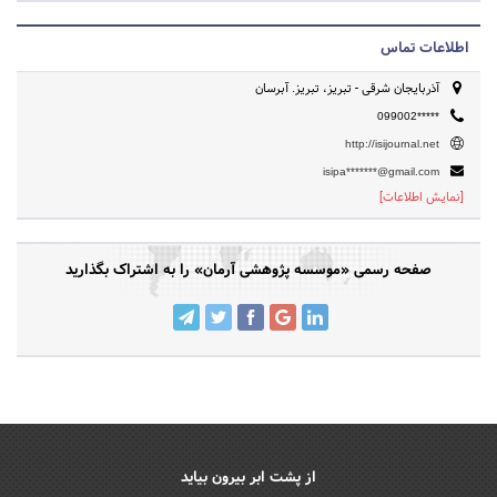
اطلاعات تماس
آذربایجان شرقی - تبریز، تبریز. آبرسان
099002*****
http://isijournal.net
isipa*******@gmail.com
[نمایش اطلاعات]
صفحه رسمی «موسسه پژوهشی آرمان» را به اشتراک بگذارید
از پشت ابر بیرون بیاید