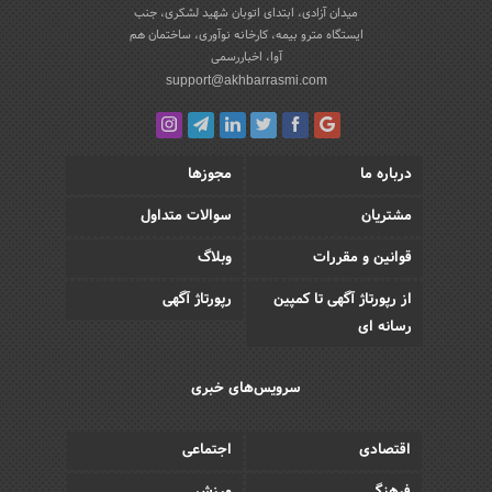
میدان آزادی، ابتدای اتوبان شهید لشکری، جنب
ایستگاه مترو بیمه، کارخانه نوآوری، ساختمان هم
آوا، اخباررسمی
support@akhbarrasmi.com
درباره ما
مجوزها
مشتریان
سوالات متداول
قوانین و مقررات
وبلاگ
از رپورتاژ آگهی تا کمپین
رپورتاژ آگهی
رسانه ای
سرویس‌های خبری
اقتصادی
اجتماعی