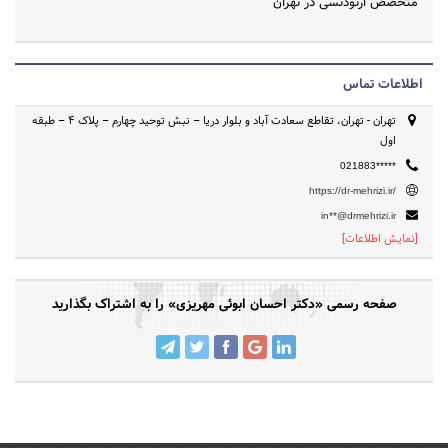
متخصص ارتودنسی در تهران
اطلاعات تماس
تهران - تهران، تقاطع سعادت آباد و بلوار دریا – نبش توحید چهارم – پلاک 4 – طبقه
اول
021883*****
https://dr-mehrizi.ir/
in**@drmehrizi.ir
[نمایش اطلاعات]
صفحه رسمی «دکتر احسان ابوئی مهریزی» را به اشتراک بگذارید