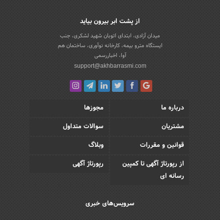
از پشت ابر بیرون بیاید
میدان آزادی، ابتدای اتوبان شهید لشکری، جنب
ایستگاه مترو بیمه، کارخانه نوآوری، ساختمان هم
آوا، اخباررسمی
support@akhbarrasmi.com
درباره ما
مجوزها
مشتریان
سوالات متداول
قوانین و مقررات
وبلاگ
از رپورتاژ آگهی تا کمپین
رپورتاژ آگهی
رسانه ای
سرویس‌های خبری